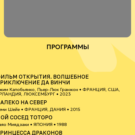
ПРОГРАММЫ
6+
ИЛЬМ ОТКРЫТИЯ. ВОЛШЕБНОЕ
РИКЛЮЧЕНИЕ ДА ВИНЧИ
жим Капобьянко, Пьер-Люк Гранжон •
ФРАНЦИЯ, США,
6+
РЛАНДИЯ, ЛЮКСЕМБУРГ
• 2023
АЛЕКО НА СЕВЕР
0+
еми Шейе •
ФРАНЦИЯ, ДАНИЯ
• 2015
ОЙ СОСЕД ТОТОРО
6+
аяо Миядзаки •
ЯПОНИЯ
• 1988
РИНЦЕССА ДРАКОНОВ