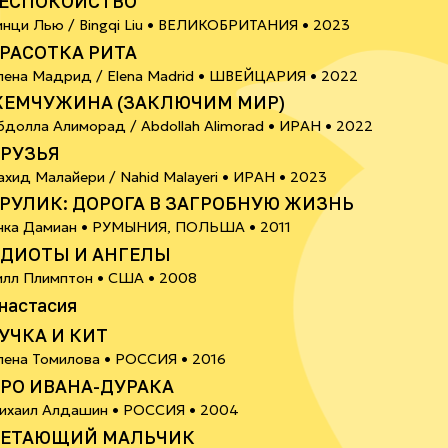
ЕСПОКОЙСТВО
6+
инци Лью / Bingqi Liu •
ВЕЛИКОБРИТАНИЯ
• 2023
РАСОТКА РИТА
6+
лена Мадрид / Elena Madrid •
ШВЕЙЦАРИЯ
• 2022
ЕМЧУЖИНА (ЗАКЛЮЧИМ МИР)
6+
бдолла Алиморад / Abdollah Alimorad •
ИРАН
• 2022
РУЗЬЯ
18+
ахид Малайери / Nahid Malayeri •
ИРАН
• 2023
РУЛИК: ДОРОГА В ЗАГРОБНУЮ ЖИЗНЬ
18+
нка Дамиан •
РУМЫНИЯ, ПОЛЬША
• 2011
ДИОТЫ И АНГЕЛЫ
илл Плимптон •
США
• 2008
0+
настасия
УЧКА И КИТ
6+
лена Томилова •
РОССИЯ
• 2016
РО ИВАНА-ДУРАКА
0+
ихаил Алдашин •
РОССИЯ
• 2004
ЕТАЮЩИЙ МАЛЬЧИК