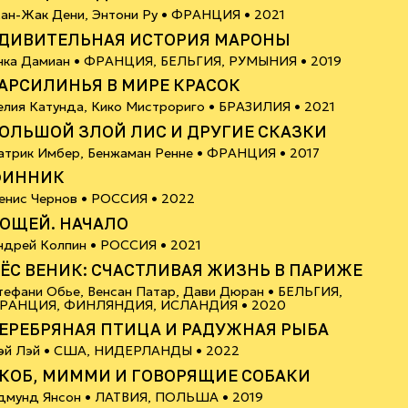
12+
ан-Жак Дени, Энтони Ру •
ФРАНЦИЯ
• 2021
ДИВИТЕЛЬНАЯ ИСТОРИЯ МАРОНЫ
6+
нка Дамиан •
ФРАНЦИЯ, БЕЛЬГИЯ, РУМЫНИЯ
• 2019
АРСИЛИНЬЯ В МИРЕ КРАСОК
6+
елия Катунда, Кико Мистрориго •
БРАЗИЛИЯ
• 2021
ОЛЬШОЙ ЗЛОЙ ЛИС И ДРУГИЕ СКАЗКИ
6+
атрик Имбер, Бенжаман Ренне •
ФРАНЦИЯ
• 2017
ФИННИК
6+
енис Чернов •
РОССИЯ
• 2022
ОЩЕЙ. НАЧАЛО
6+
ндрей Колпин •
РОССИЯ
• 2021
ЁС ВЕНИК: СЧАСТЛИВАЯ ЖИЗНЬ В ПАРИЖЕ
тефани Обье, Венсан Патар, Дави Дюран •
БЕЛЬГИЯ,
18+
РАНЦИЯ, ФИНЛЯНДИЯ, ИСЛАНДИЯ
• 2020
ЕРЕБРЯНАЯ ПТИЦА И РАДУЖНАЯ РЫБА
6+
эй Лэй •
США, НИДЕРЛАНДЫ
• 2022
КОБ, МИММИ И ГОВОРЯЩИЕ СОБАКИ
6+
дмунд Янсон •
ЛАТВИЯ, ПОЛЬША
• 2019