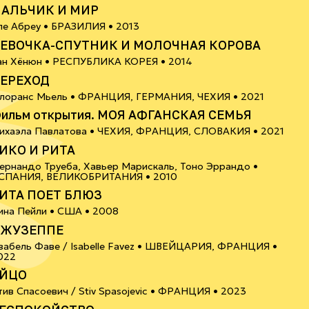
АЛЬЧИК И МИР
12+
ле Абреу •
БРАЗИЛИЯ
• 2013
ЕВОЧКА-СПУТНИК И МОЛОЧНАЯ КОРОВА
12+
ан Хёнюн •
РЕСПУБЛИКА КОРЕЯ
• 2014
ЕРЕХОД
18+
лоранс Мьель •
ФРАНЦИЯ, ГЕРМАНИЯ, ЧЕХИЯ
• 2021
ильм открытия. МОЯ АФГАНСКАЯ СЕМЬЯ
16+
ихаэла Павлатова •
ЧЕХИЯ, ФРАНЦИЯ, СЛОВАКИЯ
• 2021
ИКО И РИТА
ернандо Труеба, Хавьер Марискаль, Тоно Эррандо •
16+
СПАНИЯ, ВЕЛИКОБРИТАНИЯ
• 2010
ИТА ПОЕТ БЛЮЗ
6+
ина Пейли •
США
• 2008
ЖУЗЕППЕ
забель Фаве / Isabelle Favez •
ШВЕЙЦАРИЯ, ФРАНЦИЯ
•
6+
022
ЙЦО
6+
тив Спасоевич / Stiv Spasojevic •
ФРАНЦИЯ
• 2023