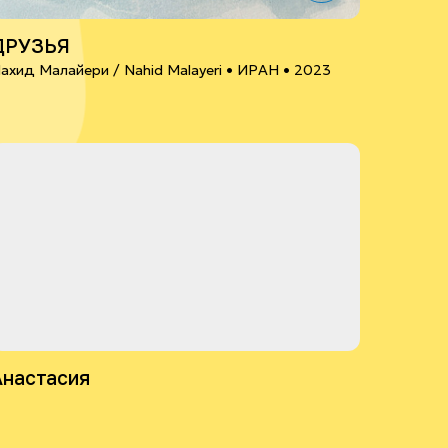
ДРУЗЬЯ
ахид Малайери / Nahid Malayeri •
ИРАН
• 2023
Анастасия