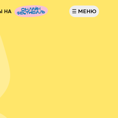
☰
МЕНЮ
Ы НА