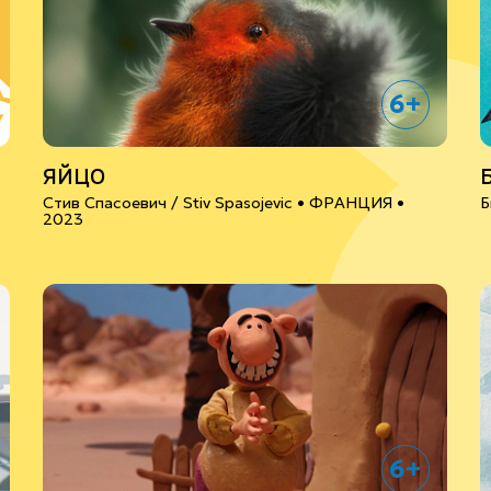
6+
ЯЙЦО
Стив Спасоевич / Stiv Spasojevic •
ФРАНЦИЯ
•
Б
2023
6+