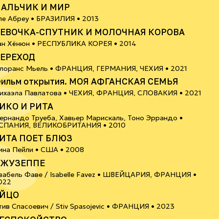
АЛЬЧИК И МИР
12+
ле Абреу •
БРАЗИЛИЯ
• 2013
ЕВОЧКА-СПУТНИК И МОЛОЧНАЯ КОРОВА
12+
ан Хёнюн •
РЕСПУБЛИКА КОРЕЯ
• 2014
ЕРЕХОД
18+
лоранс Мьель •
ФРАНЦИЯ, ГЕРМАНИЯ, ЧЕХИЯ
• 2021
ильм открытия. МОЯ АФГАНСКАЯ СЕМЬЯ
16+
ихаэла Павлатова •
ЧЕХИЯ, ФРАНЦИЯ, СЛОВАКИЯ
• 2021
ИКО И РИТА
ернандо Труеба, Хавьер Марискаль, Тоно Эррандо •
16+
СПАНИЯ, ВЕЛИКОБРИТАНИЯ
• 2010
ИТА ПОЕТ БЛЮЗ
6+
ина Пейли •
США
• 2008
ЖУЗЕППЕ
забель Фаве / Isabelle Favez •
ШВЕЙЦАРИЯ, ФРАНЦИЯ
•
6+
022
ЙЦО
6+
тив Спасоевич / Stiv Spasojevic •
ФРАНЦИЯ
• 2023