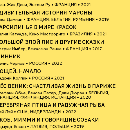
12+
ан-Жак Дени, Энтони Ру •
ФРАНЦИЯ
• 2021
ДИВИТЕЛЬНАЯ ИСТОРИЯ МАРОНЫ
6+
нка Дамиан •
ФРАНЦИЯ, БЕЛЬГИЯ, РУМЫНИЯ
• 2019
АРСИЛИНЬЯ В МИРЕ КРАСОК
6+
елия Катунда, Кико Мистрориго •
БРАЗИЛИЯ
• 2021
ОЛЬШОЙ ЗЛОЙ ЛИС И ДРУГИЕ СКАЗКИ
6+
атрик Имбер, Бенжаман Ренне •
ФРАНЦИЯ
• 2017
ФИННИК
6+
енис Чернов •
РОССИЯ
• 2022
ОЩЕЙ. НАЧАЛО
6+
ндрей Колпин •
РОССИЯ
• 2021
ЁС ВЕНИК: СЧАСТЛИВАЯ ЖИЗНЬ В ПАРИЖЕ
тефани Обье, Венсан Патар, Дави Дюран •
БЕЛЬГИЯ,
18+
РАНЦИЯ, ФИНЛЯНДИЯ, ИСЛАНДИЯ
• 2020
ЕРЕБРЯНАЯ ПТИЦА И РАДУЖНАЯ РЫБА
6+
эй Лэй •
США, НИДЕРЛАНДЫ
• 2022
КОБ, МИММИ И ГОВОРЯЩИЕ СОБАКИ
6+
дмунд Янсон •
ЛАТВИЯ, ПОЛЬША
• 2019