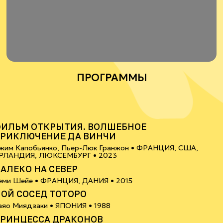
ПРОГРАММЫ
6+
ИЛЬМ ОТКРЫТИЯ. ВОЛШЕБНОЕ
РИКЛЮЧЕНИЕ ДА ВИНЧИ
жим Капобьянко, Пьер-Люк Гранжон •
ФРАНЦИЯ, США,
6+
РЛАНДИЯ, ЛЮКСЕМБУРГ
• 2023
АЛЕКО НА СЕВЕР
0+
еми Шейе •
ФРАНЦИЯ, ДАНИЯ
• 2015
ОЙ СОСЕД ТОТОРО
6+
аяо Миядзаки •
ЯПОНИЯ
• 1988
РИНЦЕССА ДРАКОНОВ