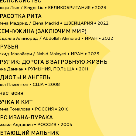
ЕСПОКОЙСТВО
6+
инци Лью / Bingqi Liu •
ВЕЛИКОБРИТАНИЯ
• 2023
РАСОТКА РИТА
6+
лена Мадрид / Elena Madrid •
ШВЕЙЦАРИЯ
• 2022
ЕМЧУЖИНА (ЗАКЛЮЧИМ МИР)
6+
бдолла Алиморад / Abdollah Alimorad •
ИРАН
• 2022
РУЗЬЯ
18+
ахид Малайери / Nahid Malayeri •
ИРАН
• 2023
РУЛИК: ДОРОГА В ЗАГРОБНУЮ ЖИЗНЬ
18+
нка Дамиан •
РУМЫНИЯ, ПОЛЬША
• 2011
ДИОТЫ И АНГЕЛЫ
илл Плимптон •
США
• 2008
0+
настасия
УЧКА И КИТ
6+
лена Томилова •
РОССИЯ
• 2016
РО ИВАНА-ДУРАКА
0+
ихаил Алдашин •
РОССИЯ
• 2004
ЕТАЮЩИЙ МАЛЬЧИК