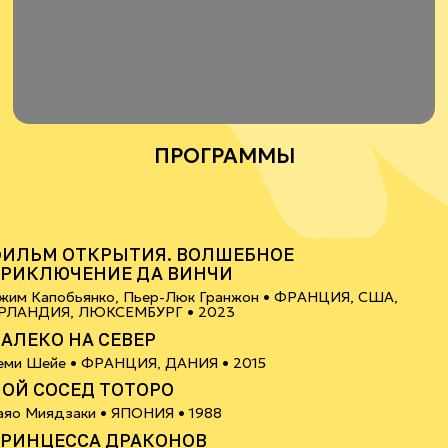
ПРОГРАММЫ
6+
ИЛЬМ ОТКРЫТИЯ. ВОЛШЕБНОЕ
РИКЛЮЧЕНИЕ ДА ВИНЧИ
жим Капобьянко, Пьер-Люк Гранжон •
ФРАНЦИЯ, США,
6+
РЛАНДИЯ, ЛЮКСЕМБУРГ
• 2023
АЛЕКО НА СЕВЕР
0+
еми Шейе •
ФРАНЦИЯ, ДАНИЯ
• 2015
ОЙ СОСЕД ТОТОРО
6+
аяо Миядзаки •
ЯПОНИЯ
• 1988
РИНЦЕССА ДРАКОНОВ