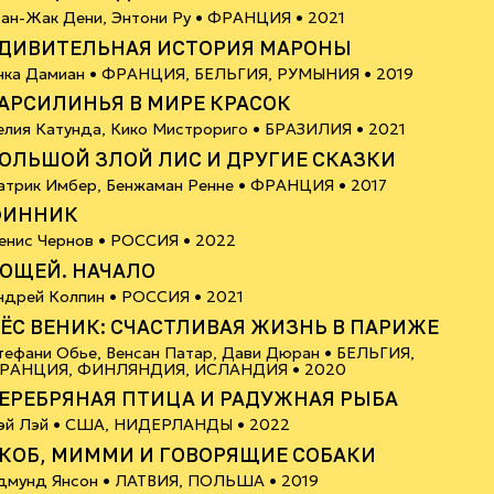
12+
ан-Жак Дени, Энтони Ру •
ФРАНЦИЯ
• 2021
ДИВИТЕЛЬНАЯ ИСТОРИЯ МАРОНЫ
6+
нка Дамиан •
ФРАНЦИЯ, БЕЛЬГИЯ, РУМЫНИЯ
• 2019
АРСИЛИНЬЯ В МИРЕ КРАСОК
6+
елия Катунда, Кико Мистрориго •
БРАЗИЛИЯ
• 2021
ОЛЬШОЙ ЗЛОЙ ЛИС И ДРУГИЕ СКАЗКИ
6+
атрик Имбер, Бенжаман Ренне •
ФРАНЦИЯ
• 2017
ФИННИК
6+
енис Чернов •
РОССИЯ
• 2022
ОЩЕЙ. НАЧАЛО
6+
ндрей Колпин •
РОССИЯ
• 2021
ЁС ВЕНИК: СЧАСТЛИВАЯ ЖИЗНЬ В ПАРИЖЕ
тефани Обье, Венсан Патар, Дави Дюран •
БЕЛЬГИЯ,
18+
РАНЦИЯ, ФИНЛЯНДИЯ, ИСЛАНДИЯ
• 2020
ЕРЕБРЯНАЯ ПТИЦА И РАДУЖНАЯ РЫБА
6+
эй Лэй •
США, НИДЕРЛАНДЫ
• 2022
КОБ, МИММИ И ГОВОРЯЩИЕ СОБАКИ
6+
дмунд Янсон •
ЛАТВИЯ, ПОЛЬША
• 2019