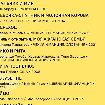
АЛЬЧИК И МИР
12+
ле Абреу •
БРАЗИЛИЯ
• 2013
ЕВОЧКА-СПУТНИК И МОЛОЧНАЯ КОРОВА
12+
ан Хёнюн •
РЕСПУБЛИКА КОРЕЯ
• 2014
ЕРЕХОД
18+
лоранс Мьель •
ФРАНЦИЯ, ГЕРМАНИЯ, ЧЕХИЯ
• 2021
ильм открытия. МОЯ АФГАНСКАЯ СЕМЬЯ
16+
ихаэла Павлатова •
ЧЕХИЯ, ФРАНЦИЯ, СЛОВАКИЯ
• 2021
ИКО И РИТА
ернандо Труеба, Хавьер Марискаль, Тоно Эррандо •
16+
СПАНИЯ, ВЕЛИКОБРИТАНИЯ
• 2010
ИТА ПОЕТ БЛЮЗ
6+
ина Пейли •
США
• 2008
ЖУЗЕППЕ
забель Фаве / Isabelle Favez •
ШВЕЙЦАРИЯ, ФРАНЦИЯ
•
6+
022
ЙЦО
6+
тив Спасоевич / Stiv Spasojevic •
ФРАНЦИЯ
• 2023