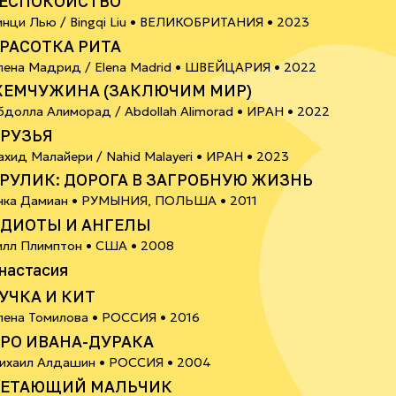
ЕСПОКОЙСТВО
6+
инци Лью / Bingqi Liu •
ВЕЛИКОБРИТАНИЯ
• 2023
РАСОТКА РИТА
6+
лена Мадрид / Elena Madrid •
ШВЕЙЦАРИЯ
• 2022
ЕМЧУЖИНА (ЗАКЛЮЧИМ МИР)
6+
бдолла Алиморад / Abdollah Alimorad •
ИРАН
• 2022
РУЗЬЯ
18+
ахид Малайери / Nahid Malayeri •
ИРАН
• 2023
РУЛИК: ДОРОГА В ЗАГРОБНУЮ ЖИЗНЬ
18+
нка Дамиан •
РУМЫНИЯ, ПОЛЬША
• 2011
ДИОТЫ И АНГЕЛЫ
илл Плимптон •
США
• 2008
0+
настасия
УЧКА И КИТ
6+
лена Томилова •
РОССИЯ
• 2016
РО ИВАНА-ДУРАКА
0+
ихаил Алдашин •
РОССИЯ
• 2004
ЕТАЮЩИЙ МАЛЬЧИК