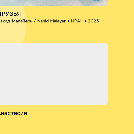
ДРУЗЬЯ
ахид Малайери / Nahid Malayeri •
ИРАН
• 2023
Анастасия