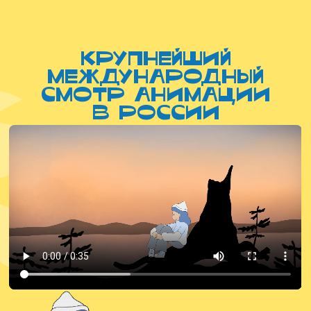
крупнейший
международный
смотр анимации
в россии