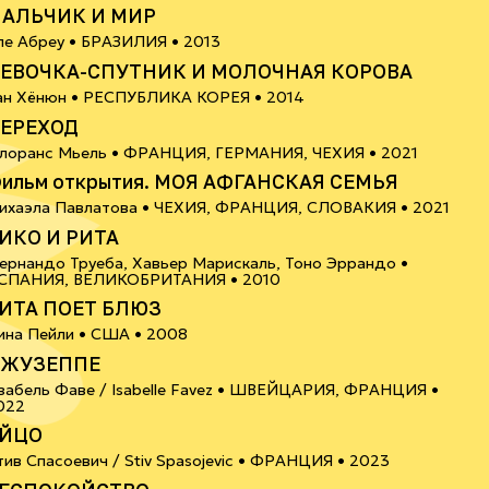
АЛЬЧИК И МИР
12+
ле Абреу •
БРАЗИЛИЯ
• 2013
ЕВОЧКА-СПУТНИК И МОЛОЧНАЯ КОРОВА
12+
ан Хёнюн •
РЕСПУБЛИКА КОРЕЯ
• 2014
ЕРЕХОД
18+
лоранс Мьель •
ФРАНЦИЯ, ГЕРМАНИЯ, ЧЕХИЯ
• 2021
ильм открытия. МОЯ АФГАНСКАЯ СЕМЬЯ
16+
ихаэла Павлатова •
ЧЕХИЯ, ФРАНЦИЯ, СЛОВАКИЯ
• 2021
ИКО И РИТА
ернандо Труеба, Хавьер Марискаль, Тоно Эррандо •
16+
СПАНИЯ, ВЕЛИКОБРИТАНИЯ
• 2010
ИТА ПОЕТ БЛЮЗ
6+
ина Пейли •
США
• 2008
ЖУЗЕППЕ
забель Фаве / Isabelle Favez •
ШВЕЙЦАРИЯ, ФРАНЦИЯ
•
6+
022
ЙЦО
6+
тив Спасоевич / Stiv Spasojevic •
ФРАНЦИЯ
• 2023