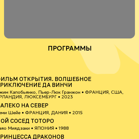
ПРОГРАММЫ
6+
ИЛЬМ ОТКРЫТИЯ. ВОЛШЕБНОЕ
РИКЛЮЧЕНИЕ ДА ВИНЧИ
жим Капобьянко, Пьер-Люк Гранжон •
ФРАНЦИЯ, США,
6+
РЛАНДИЯ, ЛЮКСЕМБУРГ
• 2023
АЛЕКО НА СЕВЕР
0+
еми Шейе •
ФРАНЦИЯ, ДАНИЯ
• 2015
ОЙ СОСЕД ТОТОРО
6+
аяо Миядзаки •
ЯПОНИЯ
• 1988
РИНЦЕССА ДРАКОНОВ