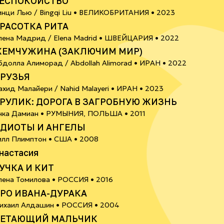
ЕСПОКОЙСТВО
6+
инци Лью / Bingqi Liu •
ВЕЛИКОБРИТАНИЯ
• 2023
РАСОТКА РИТА
6+
лена Мадрид / Elena Madrid •
ШВЕЙЦАРИЯ
• 2022
ЕМЧУЖИНА (ЗАКЛЮЧИМ МИР)
6+
бдолла Алиморад / Abdollah Alimorad •
ИРАН
• 2022
РУЗЬЯ
18+
ахид Малайери / Nahid Malayeri •
ИРАН
• 2023
РУЛИК: ДОРОГА В ЗАГРОБНУЮ ЖИЗНЬ
18+
нка Дамиан •
РУМЫНИЯ, ПОЛЬША
• 2011
ДИОТЫ И АНГЕЛЫ
илл Плимптон •
США
• 2008
0+
настасия
УЧКА И КИТ
6+
лена Томилова •
РОССИЯ
• 2016
РО ИВАНА-ДУРАКА
0+
ихаил Алдашин •
РОССИЯ
• 2004
ЕТАЮЩИЙ МАЛЬЧИК