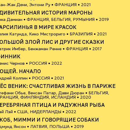
12+
ан-Жак Дени, Энтони Ру •
ФРАНЦИЯ
• 2021
ДИВИТЕЛЬНАЯ ИСТОРИЯ МАРОНЫ
6+
нка Дамиан •
ФРАНЦИЯ, БЕЛЬГИЯ, РУМЫНИЯ
• 2019
АРСИЛИНЬЯ В МИРЕ КРАСОК
6+
елия Катунда, Кико Мистрориго •
БРАЗИЛИЯ
• 2021
ОЛЬШОЙ ЗЛОЙ ЛИС И ДРУГИЕ СКАЗКИ
6+
атрик Имбер, Бенжаман Ренне •
ФРАНЦИЯ
• 2017
ФИННИК
6+
енис Чернов •
РОССИЯ
• 2022
ОЩЕЙ. НАЧАЛО
6+
ндрей Колпин •
РОССИЯ
• 2021
ЁС ВЕНИК: СЧАСТЛИВАЯ ЖИЗНЬ В ПАРИЖЕ
тефани Обье, Венсан Патар, Дави Дюран •
БЕЛЬГИЯ,
18+
РАНЦИЯ, ФИНЛЯНДИЯ, ИСЛАНДИЯ
• 2020
ЕРЕБРЯНАЯ ПТИЦА И РАДУЖНАЯ РЫБА
6+
эй Лэй •
США, НИДЕРЛАНДЫ
• 2022
КОБ, МИММИ И ГОВОРЯЩИЕ СОБАКИ
6+
дмунд Янсон •
ЛАТВИЯ, ПОЛЬША
• 2019