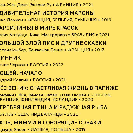
12+
ан-Жак Дени, Энтони Ру •
ФРАНЦИЯ
• 2021
ДИВИТЕЛЬНАЯ ИСТОРИЯ МАРОНЫ
6+
нка Дамиан •
ФРАНЦИЯ, БЕЛЬГИЯ, РУМЫНИЯ
• 2019
АРСИЛИНЬЯ В МИРЕ КРАСОК
6+
елия Катунда, Кико Мистрориго •
БРАЗИЛИЯ
• 2021
ОЛЬШОЙ ЗЛОЙ ЛИС И ДРУГИЕ СКАЗКИ
6+
атрик Имбер, Бенжаман Ренне •
ФРАНЦИЯ
• 2017
ФИННИК
6+
енис Чернов •
РОССИЯ
• 2022
ОЩЕЙ. НАЧАЛО
6+
ндрей Колпин •
РОССИЯ
• 2021
ЁС ВЕНИК: СЧАСТЛИВАЯ ЖИЗНЬ В ПАРИЖЕ
тефани Обье, Венсан Патар, Дави Дюран •
БЕЛЬГИЯ,
18+
РАНЦИЯ, ФИНЛЯНДИЯ, ИСЛАНДИЯ
• 2020
ЕРЕБРЯНАЯ ПТИЦА И РАДУЖНАЯ РЫБА
6+
эй Лэй •
США, НИДЕРЛАНДЫ
• 2022
КОБ, МИММИ И ГОВОРЯЩИЕ СОБАКИ
6+
дмунд Янсон •
ЛАТВИЯ, ПОЛЬША
• 2019