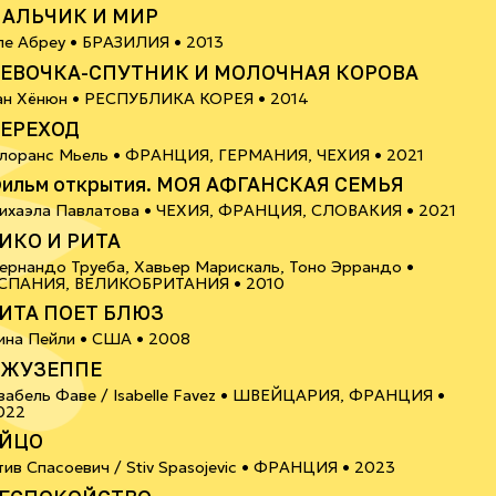
АЛЬЧИК И МИР
12+
ле Абреу •
БРАЗИЛИЯ
• 2013
ЕВОЧКА-СПУТНИК И МОЛОЧНАЯ КОРОВА
12+
ан Хёнюн •
РЕСПУБЛИКА КОРЕЯ
• 2014
ЕРЕХОД
18+
лоранс Мьель •
ФРАНЦИЯ, ГЕРМАНИЯ, ЧЕХИЯ
• 2021
ильм открытия. МОЯ АФГАНСКАЯ СЕМЬЯ
16+
ихаэла Павлатова •
ЧЕХИЯ, ФРАНЦИЯ, СЛОВАКИЯ
• 2021
ИКО И РИТА
ернандо Труеба, Хавьер Марискаль, Тоно Эррандо •
16+
СПАНИЯ, ВЕЛИКОБРИТАНИЯ
• 2010
ИТА ПОЕТ БЛЮЗ
6+
ина Пейли •
США
• 2008
ЖУЗЕППЕ
забель Фаве / Isabelle Favez •
ШВЕЙЦАРИЯ, ФРАНЦИЯ
•
6+
022
ЙЦО
6+
тив Спасоевич / Stiv Spasojevic •
ФРАНЦИЯ
• 2023