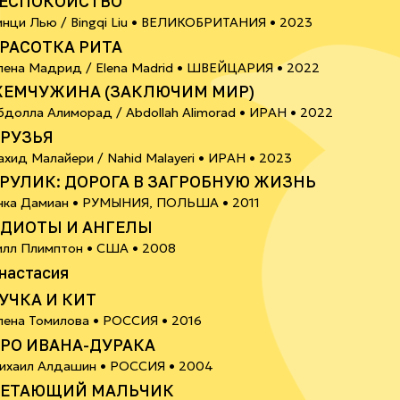
ЕСПОКОЙСТВО
6+
инци Лью / Bingqi Liu •
ВЕЛИКОБРИТАНИЯ
• 2023
РАСОТКА РИТА
6+
лена Мадрид / Elena Madrid •
ШВЕЙЦАРИЯ
• 2022
ЕМЧУЖИНА (ЗАКЛЮЧИМ МИР)
6+
бдолла Алиморад / Abdollah Alimorad •
ИРАН
• 2022
РУЗЬЯ
18+
ахид Малайери / Nahid Malayeri •
ИРАН
• 2023
РУЛИК: ДОРОГА В ЗАГРОБНУЮ ЖИЗНЬ
18+
нка Дамиан •
РУМЫНИЯ, ПОЛЬША
• 2011
ДИОТЫ И АНГЕЛЫ
илл Плимптон •
США
• 2008
0+
настасия
УЧКА И КИТ
6+
лена Томилова •
РОССИЯ
• 2016
РО ИВАНА-ДУРАКА
0+
ихаил Алдашин •
РОССИЯ
• 2004
ЕТАЮЩИЙ МАЛЬЧИК