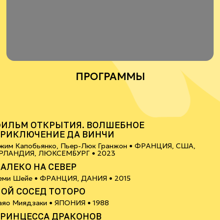
ПРОГРАММЫ
6+
ИЛЬМ ОТКРЫТИЯ. ВОЛШЕБНОЕ
РИКЛЮЧЕНИЕ ДА ВИНЧИ
жим Капобьянко, Пьер-Люк Гранжон •
ФРАНЦИЯ, США,
6+
РЛАНДИЯ, ЛЮКСЕМБУРГ
• 2023
АЛЕКО НА СЕВЕР
0+
еми Шейе •
ФРАНЦИЯ, ДАНИЯ
• 2015
ОЙ СОСЕД ТОТОРО
6+
аяо Миядзаки •
ЯПОНИЯ
• 1988
РИНЦЕССА ДРАКОНОВ