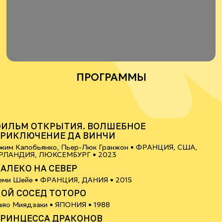
ПРОГРАММЫ
6+
ИЛЬМ ОТКРЫТИЯ. ВОЛШЕБНОЕ
РИКЛЮЧЕНИЕ ДА ВИНЧИ
жим Капобьянко, Пьер-Люк Гранжон •
ФРАНЦИЯ, США,
6+
РЛАНДИЯ, ЛЮКСЕМБУРГ
• 2023
АЛЕКО НА СЕВЕР
0+
еми Шейе •
ФРАНЦИЯ, ДАНИЯ
• 2015
ОЙ СОСЕД ТОТОРО
6+
аяо Миядзаки •
ЯПОНИЯ
• 1988
РИНЦЕССА ДРАКОНОВ