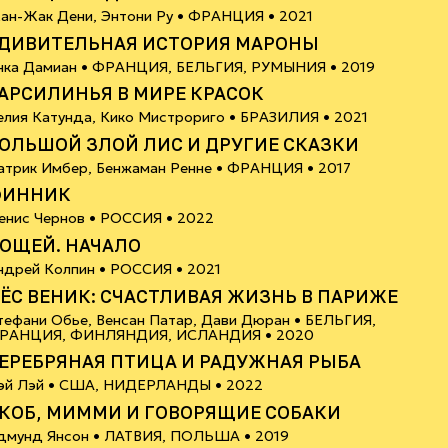
12+
ан-Жак Дени, Энтони Ру •
ФРАНЦИЯ
• 2021
ДИВИТЕЛЬНАЯ ИСТОРИЯ МАРОНЫ
6+
нка Дамиан •
ФРАНЦИЯ, БЕЛЬГИЯ, РУМЫНИЯ
• 2019
АРСИЛИНЬЯ В МИРЕ КРАСОК
6+
елия Катунда, Кико Мистрориго •
БРАЗИЛИЯ
• 2021
ОЛЬШОЙ ЗЛОЙ ЛИС И ДРУГИЕ СКАЗКИ
6+
атрик Имбер, Бенжаман Ренне •
ФРАНЦИЯ
• 2017
ФИННИК
6+
енис Чернов •
РОССИЯ
• 2022
ОЩЕЙ. НАЧАЛО
6+
ндрей Колпин •
РОССИЯ
• 2021
ЁС ВЕНИК: СЧАСТЛИВАЯ ЖИЗНЬ В ПАРИЖЕ
тефани Обье, Венсан Патар, Дави Дюран •
БЕЛЬГИЯ,
18+
РАНЦИЯ, ФИНЛЯНДИЯ, ИСЛАНДИЯ
• 2020
ЕРЕБРЯНАЯ ПТИЦА И РАДУЖНАЯ РЫБА
6+
эй Лэй •
США, НИДЕРЛАНДЫ
• 2022
КОБ, МИММИ И ГОВОРЯЩИЕ СОБАКИ
6+
дмунд Янсон •
ЛАТВИЯ, ПОЛЬША
• 2019