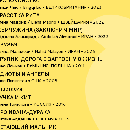
ЕСПОКОЙСТВО
6+
инци Лью / Bingqi Liu •
ВЕЛИКОБРИТАНИЯ
• 2023
РАСОТКА РИТА
6+
лена Мадрид / Elena Madrid •
ШВЕЙЦАРИЯ
• 2022
ЕМЧУЖИНА (ЗАКЛЮЧИМ МИР)
6+
бдолла Алиморад / Abdollah Alimorad •
ИРАН
• 2022
РУЗЬЯ
18+
ахид Малайери / Nahid Malayeri •
ИРАН
• 2023
РУЛИК: ДОРОГА В ЗАГРОБНУЮ ЖИЗНЬ
18+
нка Дамиан •
РУМЫНИЯ, ПОЛЬША
• 2011
ДИОТЫ И АНГЕЛЫ
илл Плимптон •
США
• 2008
0+
настасия
УЧКА И КИТ
6+
лена Томилова •
РОССИЯ
• 2016
РО ИВАНА-ДУРАКА
0+
ихаил Алдашин •
РОССИЯ
• 2004
ЕТАЮЩИЙ МАЛЬЧИК