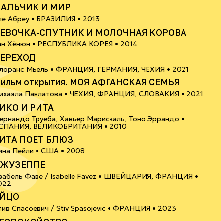
АЛЬЧИК И МИР
12+
ле Абреу •
БРАЗИЛИЯ
• 2013
ЕВОЧКА-СПУТНИК И МОЛОЧНАЯ КОРОВА
12+
ан Хёнюн •
РЕСПУБЛИКА КОРЕЯ
• 2014
ЕРЕХОД
18+
лоранс Мьель •
ФРАНЦИЯ, ГЕРМАНИЯ, ЧЕХИЯ
• 2021
ильм открытия. МОЯ АФГАНСКАЯ СЕМЬЯ
16+
ихаэла Павлатова •
ЧЕХИЯ, ФРАНЦИЯ, СЛОВАКИЯ
• 2021
ИКО И РИТА
ернандо Труеба, Хавьер Марискаль, Тоно Эррандо •
16+
СПАНИЯ, ВЕЛИКОБРИТАНИЯ
• 2010
ИТА ПОЕТ БЛЮЗ
6+
ина Пейли •
США
• 2008
ЖУЗЕППЕ
забель Фаве / Isabelle Favez •
ШВЕЙЦАРИЯ, ФРАНЦИЯ
•
6+
022
ЙЦО
6+
тив Спасоевич / Stiv Spasojevic •
ФРАНЦИЯ
• 2023