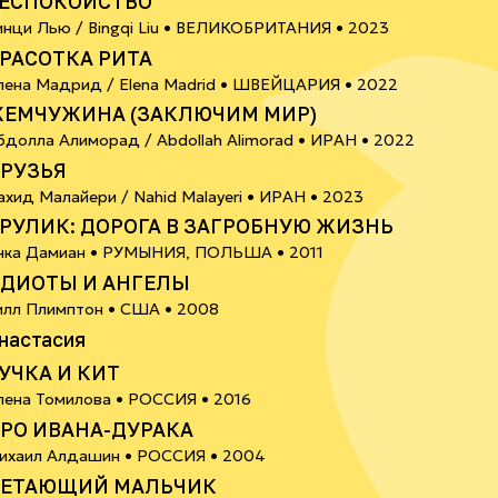
ЕСПОКОЙСТВО
6+
инци Лью / Bingqi Liu •
ВЕЛИКОБРИТАНИЯ
• 2023
РАСОТКА РИТА
6+
лена Мадрид / Elena Madrid •
ШВЕЙЦАРИЯ
• 2022
ЕМЧУЖИНА (ЗАКЛЮЧИМ МИР)
6+
бдолла Алиморад / Abdollah Alimorad •
ИРАН
• 2022
РУЗЬЯ
18+
ахид Малайери / Nahid Malayeri •
ИРАН
• 2023
РУЛИК: ДОРОГА В ЗАГРОБНУЮ ЖИЗНЬ
18+
нка Дамиан •
РУМЫНИЯ, ПОЛЬША
• 2011
ДИОТЫ И АНГЕЛЫ
илл Плимптон •
США
• 2008
0+
настасия
УЧКА И КИТ
6+
лена Томилова •
РОССИЯ
• 2016
РО ИВАНА-ДУРАКА
0+
ихаил Алдашин •
РОССИЯ
• 2004
ЕТАЮЩИЙ МАЛЬЧИК