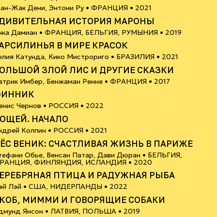
12+
ан-Жак Дени, Энтони Ру •
ФРАНЦИЯ
• 2021
ДИВИТЕЛЬНАЯ ИСТОРИЯ МАРОНЫ
6+
нка Дамиан •
ФРАНЦИЯ, БЕЛЬГИЯ, РУМЫНИЯ
• 2019
АРСИЛИНЬЯ В МИРЕ КРАСОК
6+
елия Катунда, Кико Мистрориго •
БРАЗИЛИЯ
• 2021
ОЛЬШОЙ ЗЛОЙ ЛИС И ДРУГИЕ СКАЗКИ
6+
атрик Имбер, Бенжаман Ренне •
ФРАНЦИЯ
• 2017
ФИННИК
6+
енис Чернов •
РОССИЯ
• 2022
ОЩЕЙ. НАЧАЛО
6+
ндрей Колпин •
РОССИЯ
• 2021
ЁС ВЕНИК: СЧАСТЛИВАЯ ЖИЗНЬ В ПАРИЖЕ
тефани Обье, Венсан Патар, Дави Дюран •
БЕЛЬГИЯ,
18+
РАНЦИЯ, ФИНЛЯНДИЯ, ИСЛАНДИЯ
• 2020
ЕРЕБРЯНАЯ ПТИЦА И РАДУЖНАЯ РЫБА
6+
эй Лэй •
США, НИДЕРЛАНДЫ
• 2022
КОБ, МИММИ И ГОВОРЯЩИЕ СОБАКИ
6+
дмунд Янсон •
ЛАТВИЯ, ПОЛЬША
• 2019