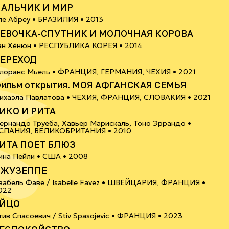
АЛЬЧИК И МИР
12+
ле Абреу •
БРАЗИЛИЯ
• 2013
ЕВОЧКА-СПУТНИК И МОЛОЧНАЯ КОРОВА
12+
ан Хёнюн •
РЕСПУБЛИКА КОРЕЯ
• 2014
ЕРЕХОД
18+
лоранс Мьель •
ФРАНЦИЯ, ГЕРМАНИЯ, ЧЕХИЯ
• 2021
ильм открытия. МОЯ АФГАНСКАЯ СЕМЬЯ
16+
ихаэла Павлатова •
ЧЕХИЯ, ФРАНЦИЯ, СЛОВАКИЯ
• 2021
ИКО И РИТА
ернандо Труеба, Хавьер Марискаль, Тоно Эррандо •
16+
СПАНИЯ, ВЕЛИКОБРИТАНИЯ
• 2010
ИТА ПОЕТ БЛЮЗ
6+
ина Пейли •
США
• 2008
ЖУЗЕППЕ
забель Фаве / Isabelle Favez •
ШВЕЙЦАРИЯ, ФРАНЦИЯ
•
6+
022
ЙЦО
6+
тив Спасоевич / Stiv Spasojevic •
ФРАНЦИЯ
• 2023