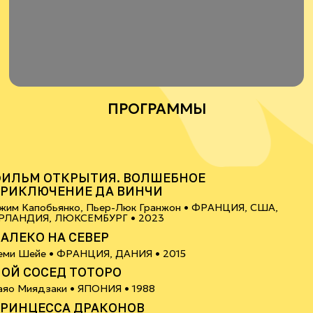
ПРОГРАММЫ
6+
ИЛЬМ ОТКРЫТИЯ. ВОЛШЕБНОЕ
РИКЛЮЧЕНИЕ ДА ВИНЧИ
жим Капобьянко, Пьер-Люк Гранжон •
ФРАНЦИЯ, США,
6+
РЛАНДИЯ, ЛЮКСЕМБУРГ
• 2023
АЛЕКО НА СЕВЕР
0+
еми Шейе •
ФРАНЦИЯ, ДАНИЯ
• 2015
ОЙ СОСЕД ТОТОРО
6+
аяо Миядзаки •
ЯПОНИЯ
• 1988
РИНЦЕССА ДРАКОНОВ